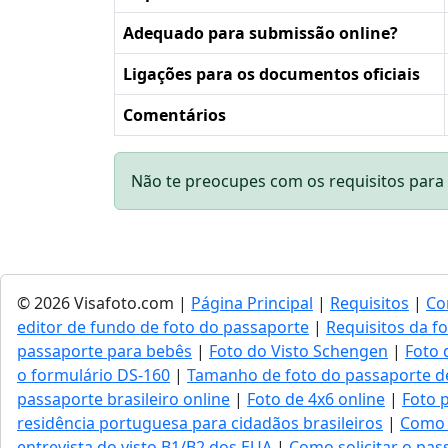
Adequado para submissão online?
Ligações para os documentos oficiais
Comentários
Não te preocupes com os requisitos para 
© 2026 Visafoto.com |
Página Principal
|
Requisitos
|
Co
editor de fundo de foto do passaporte
|
Requisitos da f
passaporte para bebês
|
Foto do Visto Schengen
|
Foto 
o formulário DS-160
|
Tamanho de foto do passaporte d
passaporte brasileiro online
|
Foto de 4x6 online
|
Foto 
residência portuguesa para cidadãos brasileiros
|
Como 
entrevista do visto B1/B2 dos EUA
|
Como solicitar o pass