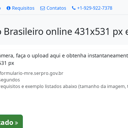
o
Requisitos
Contatos
+1-929-922-7378
o Brasileiro online 431x531 p
era, faça o upload aqui e obtenha instantaneamente
531 px
l formulario-mre.serpro.gov.br
 segundos
requisitos e exemplo listados abaixo (tamanho da imagem, 
tado