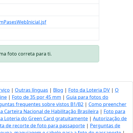
mPasesWebInicial.jsf
a foto correta para ti.
rviço
|
Outras línguas
|
Blog
|
Foto da Loteria DV
|
O
ine
|
Foto de 35 por 45 mm
|
Guia para fotos do
guntas frequentes sobre vistos B1/B2
|
Como preencher
a Carteira Nacional de Habilitação Brasileira
|
Foto para
ara Loteria do Green Card gratuitamente
|
Autorização de
a de recorte de foto para passaporte
|
Perguntas de
roupa, maquiagem e cabelo para a foto do passaporte
|