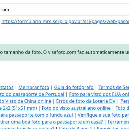
sim
https://formulario-mre.serpro.gov.br/sci/pages/web/paco
o tamanho da foto. O visafoto.com faz automaticamente um
ntatos
|
Melhorar foto
|
Guia do fotógrafo
|
Termos de Se
oto do passaporte de Portugal
|
Foto para visto dos EUA onl
do Visto da China online
|
Erros de foto da Loteria DV
|
Per
e 2x2 (51x51 mm)
|
Foto do visto australiano online
|
Foto d
para passaporte com o fundo azul
|
Verifique a sua foto p
tirar uma boa foto para o passaporte em casa?
|
Ferrament
aporte brasileiro online?
|
Foto de 3 por 4
|
Requisitos de 