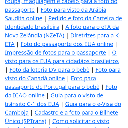
roupa, maquiagem e cabelo para a foto do
passaporte
|
Foto para visto da Arábia
Saudita online
|
Pedido e foto da Carteira de
Identidade brasileira
|
A foto para o eTA da
Nova Zelândia (NZeTA)
|
Diretrizes para a K-
ETA
|
Foto do passaporte dos EUA online
|
Impressão de fotos para o passaporte
|
O
visto para os EUA para cidadãos brasileiros
|
Foto da loteria DV para o bebê
|
Foto para
visto do Canadá online
|
Foto para
passaporte de Portugal para o bebê
|
Foto
da ICAO online
|
Guia para o visto de
trânsito C-1 dos EUA
|
Guia para o e-Visa do
Camboja
|
Cadastro e a foto para o Bilhete
Único (SPTrans)
|
Como solicitar o visto