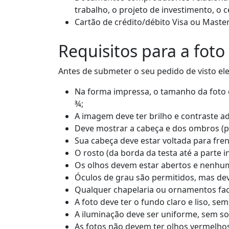
trabalho, o projeto de investimento, o c
Cartão de crédito/débito Visa ou Mast
Requisitos para a foto
Antes de submeter o seu pedido de visto elet
Na forma impressa, o tamanho da foto d
¾;
A imagem deve ter brilho e contraste a
Deve mostrar a cabeça e dos ombros (pa
Sua cabeça deve estar voltada para fren
O rosto (da borda da testa até a parte i
Os olhos devem estar abertos e nenhum
Óculos de grau são permitidos, mas dev
Qualquer chapelaria ou ornamentos fac
A foto deve ter o fundo claro e liso, se
A iluminação deve ser uniforme, sem so
As fotos não devem ter olhos vermelho