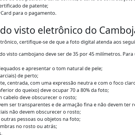
ertificado de patente;
erCard para o pagamento.
 do visto eletrônico do Camboj
rônico, certifique-se de que a foto digital atenda aos segui
o visto cambojano deve ser de 35 por 45 milímetros. Para u
dequados e apresentar o tom natural de pele;
rciais) de perto;
te, centrada, com uma expressão neutra e com o foco claro 
nferior do queixo) deve ocupar 70 a 80% da foto;
 cabelo deve obscurecer o rosto;
em ser transparentes e de armação fina e não devem ter re
iais não devem obscurecer o rosto;
m outras pessoas ou objetos na foto;
mbras no rosto ou atrás;
s.