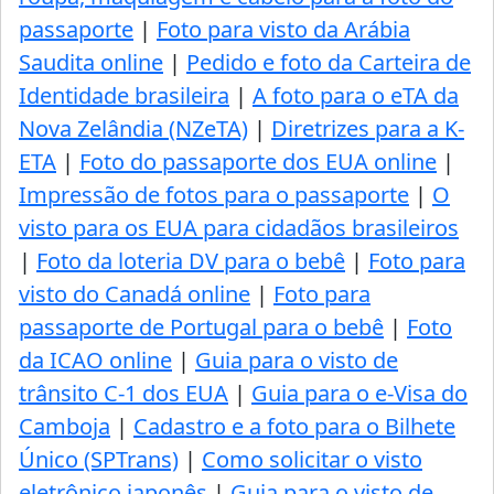
passaporte
|
Foto para visto da Arábia
Saudita online
|
Pedido e foto da Carteira de
Identidade brasileira
|
A foto para o eTA da
Nova Zelândia (NZeTA)
|
Diretrizes para a K-
ETA
|
Foto do passaporte dos EUA online
|
Impressão de fotos para o passaporte
|
O
visto para os EUA para cidadãos brasileiros
|
Foto da loteria DV para o bebê
|
Foto para
visto do Canadá online
|
Foto para
passaporte de Portugal para o bebê
|
Foto
da ICAO online
|
Guia para o visto de
trânsito C-1 dos EUA
|
Guia para o e-Visa do
Camboja
|
Cadastro e a foto para o Bilhete
Único (SPTrans)
|
Como solicitar o visto
eletrônico japonês
|
Guia para o visto de