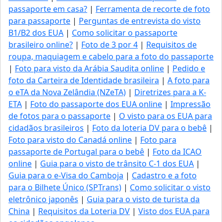
passaporte em casa?
|
Ferramenta de recorte de foto
para passaporte
|
Perguntas de entrevista do visto
B1/B2 dos EUA
|
Como solicitar o passaporte
brasileiro online?
|
Foto de 3 por 4
|
Requisitos de
roupa, maquiagem e cabelo para a foto do passaporte
|
Foto para visto da Arábia Saudita online
|
Pedido e
foto da Carteira de Identidade brasileira
|
A foto para
o eTA da Nova Zelândia (NZeTA)
|
Diretrizes para a K-
ETA
|
Foto do passaporte dos EUA online
|
Impressão
de fotos para o passaporte
|
O visto para os EUA para
cidadãos brasileiros
|
Foto da loteria DV para o bebê
|
Foto para visto do Canadá online
|
Foto para
passaporte de Portugal para o bebê
|
Foto da ICAO
online
|
Guia para o visto de trânsito C-1 dos EUA
|
Guia para o e-Visa do Camboja
|
Cadastro e a foto
para o Bilhete Único (SPTrans)
|
Como solicitar o visto
eletrônico japonês
|
Guia para o visto de turista da
China
|
Requisitos da Loteria DV
|
Visto dos EUA para