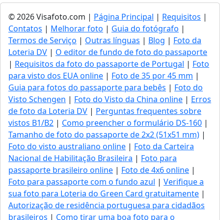
© 2026 Visafoto.com |
Página Principal
|
Requisitos
|
Contatos
|
Melhorar foto
|
Guia do fotógrafo
|
Termos de Serviço
|
Outras línguas
|
Blog
|
Foto da
Loteria DV
|
O editor de fundo de foto do passaporte
|
Requisitos da foto do passaporte de Portugal
|
Foto
para visto dos EUA online
|
Foto de 35 por 45 mm
|
Guia para fotos do passaporte para bebês
|
Foto do
Visto Schengen
|
Foto do Visto da China online
|
Erros
de foto da Loteria DV
|
Perguntas frequentes sobre
vistos B1/B2
|
Como preencher o formulário DS-160
|
Tamanho de foto do passaporte de 2x2 (51x51 mm)
|
Foto do visto australiano online
|
Foto da Carteira
Nacional de Habilitação Brasileira
|
Foto para
passaporte brasileiro online
|
Foto de 4x6 online
|
Foto para passaporte com o fundo azul
|
Verifique a
sua foto para Loteria do Green Card gratuitamente
|
Autorização de residência portuguesa para cidadãos
brasileiros
|
Como tirar uma boa foto para o