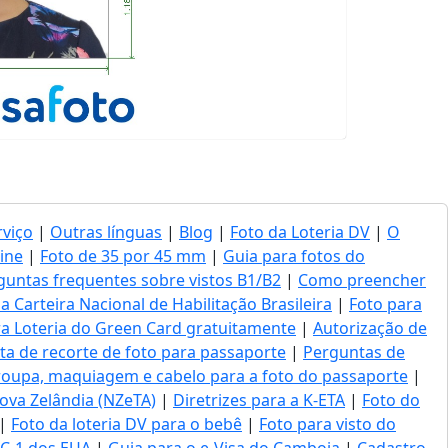
rviço
|
Outras línguas
|
Blog
|
Foto da Loteria DV
|
O
ine
|
Foto de 35 por 45 mm
|
Guia para fotos do
guntas frequentes sobre vistos B1/B2
|
Como preencher
a Carteira Nacional de Habilitação Brasileira
|
Foto para
ara Loteria do Green Card gratuitamente
|
Autorização de
a de recorte de foto para passaporte
|
Perguntas de
roupa, maquiagem e cabelo para a foto do passaporte
|
Nova Zelândia (NZeTA)
|
Diretrizes para a K-ETA
|
Foto do
|
Foto da loteria DV para o bebê
|
Foto para visto do
o C-1 dos EUA
|
Guia para o e-Visa do Camboja
|
Cadastro