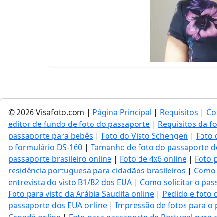
© 2026 Visafoto.com |
Página Principal
|
Requisitos
|
Co
editor de fundo de foto do passaporte
|
Requisitos da f
passaporte para bebês
|
Foto do Visto Schengen
|
Foto 
o formulário DS-160
|
Tamanho de foto do passaporte d
passaporte brasileiro online
|
Foto de 4x6 online
|
Foto 
residência portuguesa para cidadãos brasileiros
|
Como 
entrevista do visto B1/B2 dos EUA
|
Como solicitar o pass
Foto para visto da Arábia Saudita online
|
Pedido e foto d
passaporte dos EUA online
|
Impressão de fotos para o
Canadá online
|
Foto para passaporte de Portugal para 