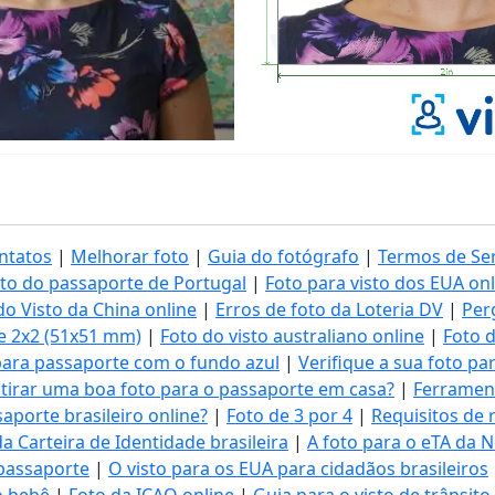
ntatos
|
Melhorar foto
|
Guia do fotógrafo
|
Termos de Se
oto do passaporte de Portugal
|
Foto para visto dos EUA onl
do Visto da China online
|
Erros de foto da Loteria DV
|
Per
e 2x2 (51x51 mm)
|
Foto do visto australiano online
|
Foto d
para passaporte com o fundo azul
|
Verifique a sua foto p
tirar uma boa foto para o passaporte em casa?
|
Ferrament
aporte brasileiro online?
|
Foto de 3 por 4
|
Requisitos de 
a Carteira de Identidade brasileira
|
A foto para o eTA da 
 passaporte
|
O visto para os EUA para cidadãos brasileiros
o bebê
|
Foto da ICAO online
|
Guia para o visto de trânsit