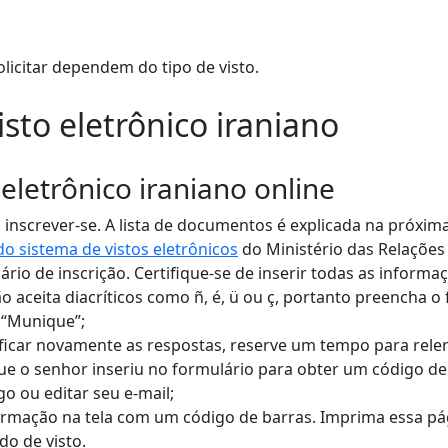
icitar dependem do tipo de visto.
sto eletrônico iraniano
 eletrônico iraniano online
nscrever-se. A lista de documentos é explicada na próxima
l do sistema de vistos eletrônicos
do Ministério das Relações 
rio de inscrição. Certifique-se de inserir todas as inform
ão aceita diacríticos como ñ, é, ü ou ç, portanto preencha
 “Munique”;
icar novamente as respostas, reserve um tempo para reler 
que o senhor inseriu no formulário para obter um código de
go ou editar seu e-mail;
rmação na tela com um código de barras. Imprima essa pá
do de visto.