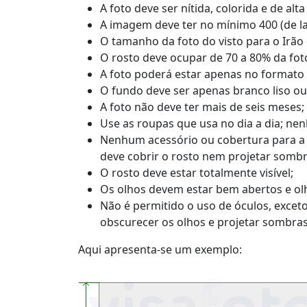
A foto deve ser nítida, colorida e de alt
A imagem deve ter no mínimo 400 (de lar
O tamanho da foto do visto para o Irão 
O rosto deve ocupar de 70 a 80% da fot
A foto poderá estar apenas no formato 
O fundo deve ser apenas branco liso o
A foto não deve ter mais de seis meses;
Use as roupas que usa no dia a dia; ne
Nenhum acessório ou cobertura para a c
deve cobrir o rosto nem projetar sombr
O rosto deve estar totalmente visível;
Os olhos devem estar bem abertos e o
Não é permitido o uso de óculos, excet
obscurecer os olhos e projetar sombras 
Aqui apresenta-se um exemplo: