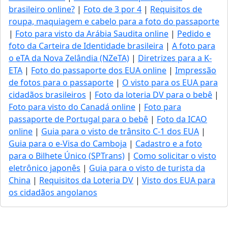
brasileiro online?
|
Foto de 3 por 4
|
Requisitos de
roupa, maquiagem e cabelo para a foto do passaporte
|
Foto para visto da Arábia Saudita online
|
Pedido e
foto da Carteira de Identidade brasileira
|
A foto para
o eTA da Nova Zelândia (NZeTA)
|
Diretrizes para a K-
ETA
|
Foto do passaporte dos EUA online
|
Impressão
de fotos para o passaporte
|
O visto para os EUA para
cidadãos brasileiros
|
Foto da loteria DV para o bebê
|
Foto para visto do Canadá online
|
Foto para
passaporte de Portugal para o bebê
|
Foto da ICAO
online
|
Guia para o visto de trânsito C-1 dos EUA
|
Guia para o e-Visa do Camboja
|
Cadastro e a foto
para o Bilhete Único (SPTrans)
|
Como solicitar o visto
eletrônico japonês
|
Guia para o visto de turista da
China
|
Requisitos da Loteria DV
|
Visto dos EUA para
os cidadãos angolanos