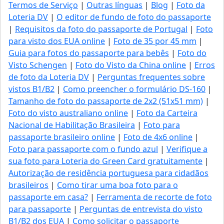
Termos de Serviço
|
Outras línguas
|
Blog
|
Foto da
Loteria DV
|
O editor de fundo de foto do passaporte
|
Requisitos da foto do passaporte de Portugal
|
Foto
para visto dos EUA online
|
Foto de 35 por 45 mm
|
Guia para fotos do passaporte para bebês
|
Foto do
Visto Schengen
|
Foto do Visto da China online
|
Erros
de foto da Loteria DV
|
Perguntas frequentes sobre
vistos B1/B2
|
Como preencher o formulário DS-160
|
Tamanho de foto do passaporte de 2x2 (51x51 mm)
|
Foto do visto australiano online
|
Foto da Carteira
Nacional de Habilitação Brasileira
|
Foto para
passaporte brasileiro online
|
Foto de 4x6 online
|
Foto para passaporte com o fundo azul
|
Verifique a
sua foto para Loteria do Green Card gratuitamente
|
Autorização de residência portuguesa para cidadãos
brasileiros
|
Como tirar uma boa foto para o
passaporte em casa?
|
Ferramenta de recorte de foto
para passaporte
|
Perguntas de entrevista do visto
B1/B2 dos EUA
|
Como solicitar o passaporte