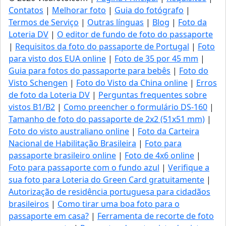
Contatos
|
Melhorar foto
|
Guia do fotógrafo
|
Termos de Serviço
|
Outras línguas
|
Blog
|
Foto da
Loteria DV
|
O editor de fundo de foto do passaporte
|
Requisitos da foto do passaporte de Portugal
|
Foto
para visto dos EUA online
|
Foto de 35 por 45 mm
|
Guia para fotos do passaporte para bebês
|
Foto do
Visto Schengen
|
Foto do Visto da China online
|
Erros
de foto da Loteria DV
|
Perguntas frequentes sobre
vistos B1/B2
|
Como preencher o formulário DS-160
|
Tamanho de foto do passaporte de 2x2 (51x51 mm)
|
Foto do visto australiano online
|
Foto da Carteira
Nacional de Habilitação Brasileira
|
Foto para
passaporte brasileiro online
|
Foto de 4x6 online
|
Foto para passaporte com o fundo azul
|
Verifique a
sua foto para Loteria do Green Card gratuitamente
|
Autorização de residência portuguesa para cidadãos
brasileiros
|
Como tirar uma boa foto para o
passaporte em casa?
|
Ferramenta de recorte de foto