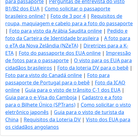
para passaporte
|
Perguntas de entrevista do visto
B1/B2 dos EUA
|
Como solicitar o passaporte
brasileiro online?
|
Foto de 3 por 4
|
Requisitos de
roupa, maquiagem e cabelo para a foto do passaporte
|
Foto para visto da Arábia Saudita online
|
Pedido e
foto da Carteira de Identidade brasileira
|
A foto para
o eTA da Nova Zelândia (NZeTA)
|
Diretrizes para a K-
ETA
|
Foto do passaporte dos EUA online
|
Impressão
de fotos para o passaporte
|
O visto para os EUA para
cidadãos brasileiros
|
Foto da loteria DV para o bebê
|
Foto para visto do Canadá online
|
Foto para
passaporte de Portugal para o bebê
|
Foto da ICAO
online
|
Guia para o visto de trânsito C-1 dos EUA
|
Guia para o e-Visa do Camboja
|
Cadastro e a foto
para o Bilhete Único (SPTrans)
|
Como solicitar o visto
eletrônico japonês
|
Guia para o visto de turista da
China
|
Requisitos da Loteria DV
|
Visto dos EUA para
os cidadãos angolanos