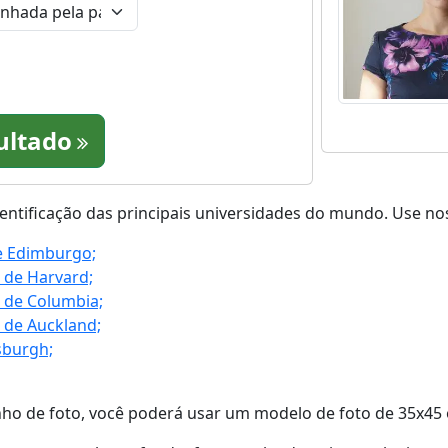
sultado
dentificação das principais universidades do mundo. Use no
e Edimburgo;
e de Harvard;
e de Columbia;
e de Auckland;
sburgh;
ho de foto, você poderá usar um modelo de foto de 35x45 